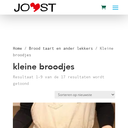
Home
/
Brood taart en ander lekkers
/ Kleine
broodjes
kleine broodjes
Resultaat 1–9 van de 17 resultaten wordt
Gesorteerd
getoond
op
nieuwste