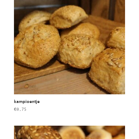
kampioentje
€
0,75