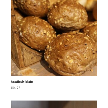
hooibult klein
€
0,75