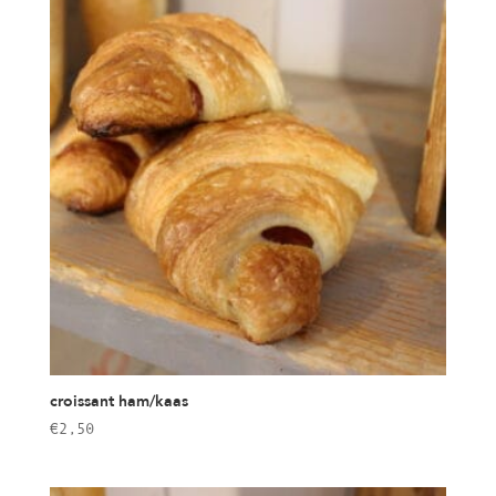
croissant ham/kaas
€
2,50