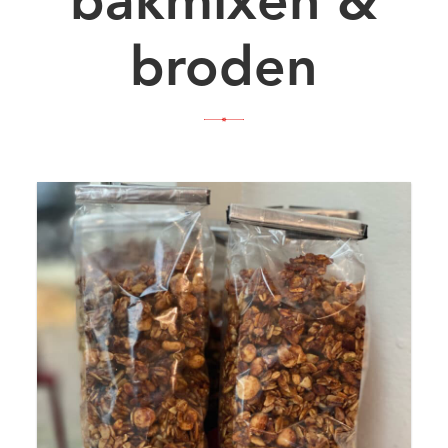
bakmixen &
broden