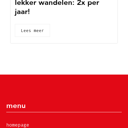
lekker wandelen: 2x per
jaar!
Lees meer
menu
homepage