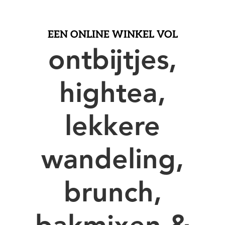
EEN ONLINE WINKEL VOL
ontbijtjes,
hightea,
lekkere
wandeling,
brunch,