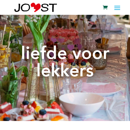
liefde voor
lekkers