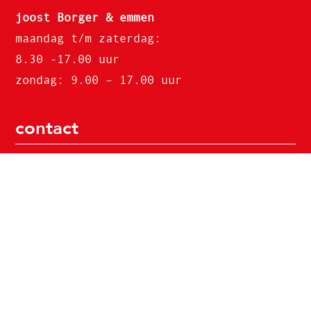
joost Borger & emmen
maandag t/m zaterdag:
8.30 -17.00 uur
zondag: 9.00 – 17.00 uur
contact
joost emmen
wilhelminastraat 6
7811 JA emmen
0591-580280
joost odoorn
hoofdstraat 6