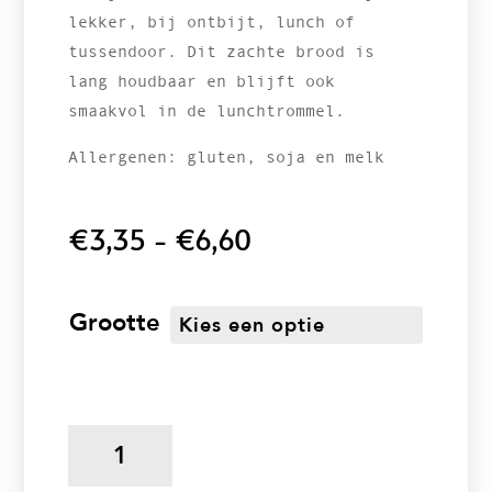
lekker, bij ontbijt, lunch of
tussendoor. Dit zachte brood is
lang houdbaar en blijft ook
smaakvol in de lunchtrommel.
Allergenen: gluten, soja en melk
Prijsklasse:
€
3,35
-
€
6,60
€3,35
tot
€6,60
Grootte
Rozijnenbrood
aantal