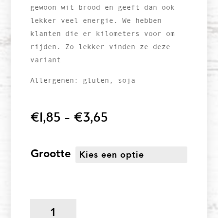
gewoon wit brood en geeft dan ook
lekker veel energie. We hebben
klanten die er kilometers voor om
rijden. Zo lekker vinden ze deze
variant
Allergenen: gluten, soja
Prijsklasse:
€
1,85
-
€
3,65
€1,85
tot
€3,65
Grootte
Roggestoet
(bol)