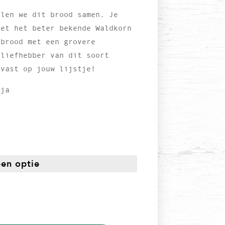
llen we dit brood samen. Je
met het beter bekende Waldkorn
 brood met een grovere
 liefhebber van dit soort
 vast op jouw lijstje!
oja
jsklasse:
,00
t
,95