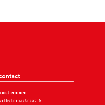
contact
joost emmen
wilhelminastraat 6