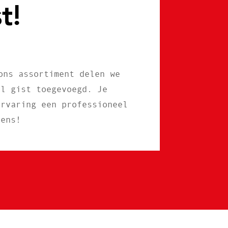
t!
ons assortiment delen we
al gist toegevoegd. Je
ervaring een professioneel
eens!