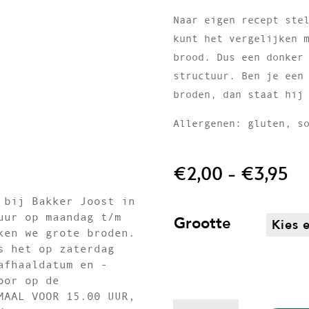
Naar eigen recept ste
kunt het vergelijken 
brood. Dus een donker
structuur. Ben je een
broden, dan staat hij
Allergenen: gluten, s
Pri
€
2,00
-
€
3,95
€2
to
 bij Bakker Joost in
€3
uur op maandag t/m
Grootte
ken we grote broden.
s het op zaterdag
afhaaldatum en -
oor op de
MAAL VOOR 15.00 UUR,
Meerdere