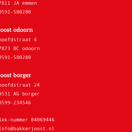
7811 JA emmen
0591-580280
joost odoorn
hoofdstraat 6
7873 BC odoorn
0591-580280
joost borger
hoofdstraat 24
9531 AG borger
0599-234546
Kvk-nummer 04069446
Info@bakkerjoost.nl