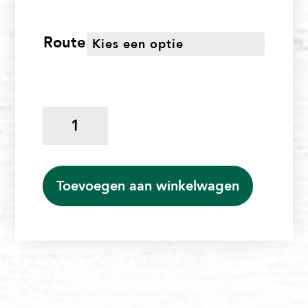
Route
Knapzak
stevig
stappen
(kaas
&
Toevoegen aan winkelwagen
eiersalade)
aantal