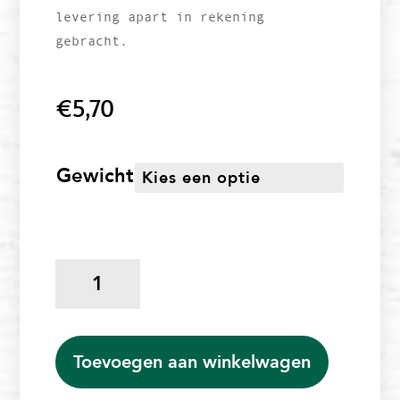
levering apart in rekening
gebracht.
€
5,70
Gewicht
Kloet'n
stoet
broodmix
voor
2
Toevoegen aan winkelwagen
broden
aantal