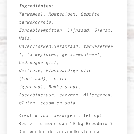
Ingrediënten:
Tarwemeel,
Roggebloem,
Gepofte
tarwekorrels,
Zonnebloempitten,
Lijnzaad,
Gierst,
Maïs,
Havervlokken,
Sesamzaad,
tarwezetmee
l,
tarwegluten,
gerstemoutmeel,
Gedroogde gist,
dextrose,
Plantaardige olie
(koolzaad),
suiker
(gebrand),
Bakkerszout,
Ascorbinezuur,
enzymen. Allergenen:
gluten, sesam en soja
Kiest u voor bezorgen , let op!
Bestelt u meer dan 10 kg Broodmix ?
Dan worden de verzendkosten na