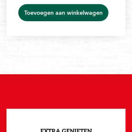
Tea
met
Toevoegen aan winkelwagen
wandeling
aantal
EXTRA GENIETEN