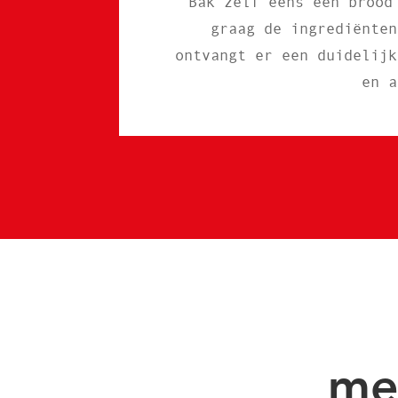
Bak zelf eens een brood
graag de ingrediënten
ontvangt er een duidelijk
en a
me