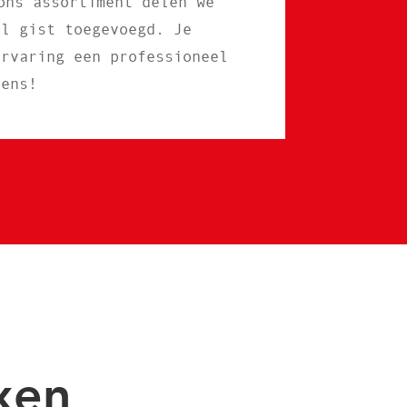
ons assortiment delen we
al gist toegevoegd. Je
ervaring een professioneel
eens!
xen