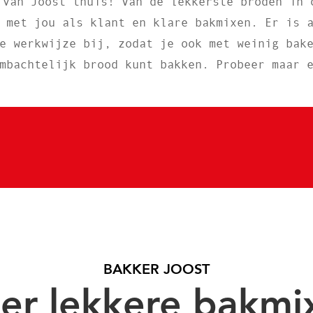
 van Joost thuis! Van de lekkerste broden in 
 met jou als klant en klare bakmixen. Er is 
e werkwijze bij, zodat je ook met weinig bak
mbachtelijk brood kunt bakken. Probeer maar 
BAKKER JOOST
er lekkere bakmi