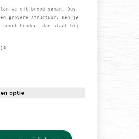
llen we dit brood samen. Dus
een grovere structuur. Ben je
t soort broden, dan staat hij
oja
ijsklasse:
,05
t
,00