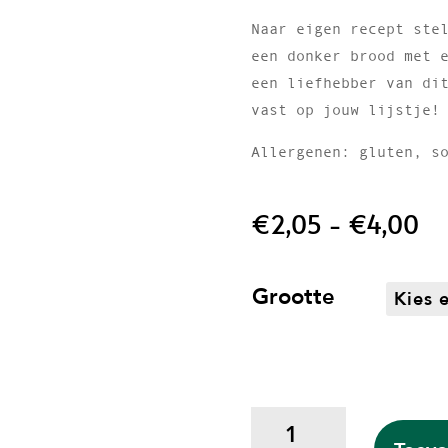
Naar eigen recept ste
een donker brood met 
een liefhebber van di
vast op jouw lijstje!
Allergenen: gluten, s
Pr
€
2,05
-
€
4,00
€2
to
€4
Grootte
Het
Beste