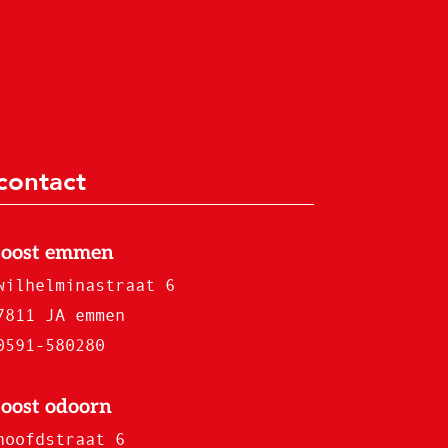
contact
joost emmen
wilhelminastraat 6
7811 JA emmen
0591-580280
joost odoorn
hoofdstraat 6