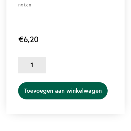
noten
€
6,20
gevulde
koeken
(4
stuks)
aantal
Toevoegen aan winkelwagen