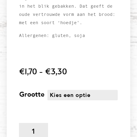
in het blik gebakken. Dat geeft de
oude vertrouwde vorm aan het brood:
met een soort ‘hoedje’.
Allergenen: gluten, soja
Prijsklasse:
€
1,70
-
€
3,30
€1,70
tot
€3,30
Grootte
Fijn
Volkoren