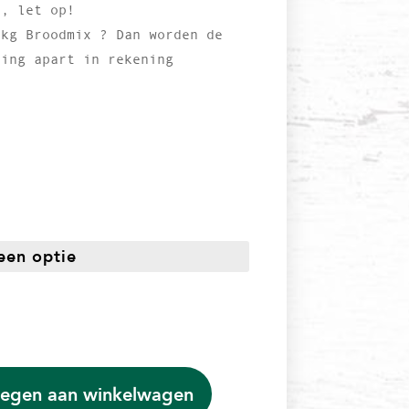
 , let op!
 kg Broodmix ? Dan worden de
ring apart in rekening
ijsklasse:
,50
t
8,30
egen aan winkelwagen