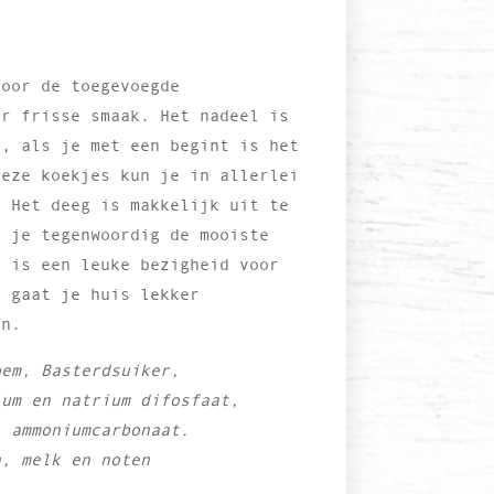
door de toegevoegde
er frisse smaak. Het nadeel is
n, als je met een begint is het
Deze koekjes kun je in allerlei
. Het deeg is makkelijk uit te
b je tegenwoordig de mooiste
t is een leuke bezigheid voor
t gaat je huis lekker
en.
oem,
Basterdsuiker,
ium en natrium difosfaat,
),
ammoniumcarbonaat.
n, melk en noten