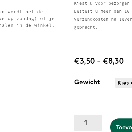
Kiest u voor bezorgen
Bestelt u meer dan 10
an wordt het de
ve op zondag) of je
verzendkosten na leve
halen in de winkel.
gebracht.
Pr
€
3,50
-
€
8,30
€3
to
€
Gewicht
Citroenkoekjes
bakmix
Toevo
aantal