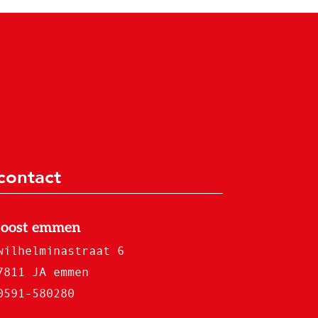
contact
joost emmen
wilhelminastraat 6
7811 JA emmen
0591-580280