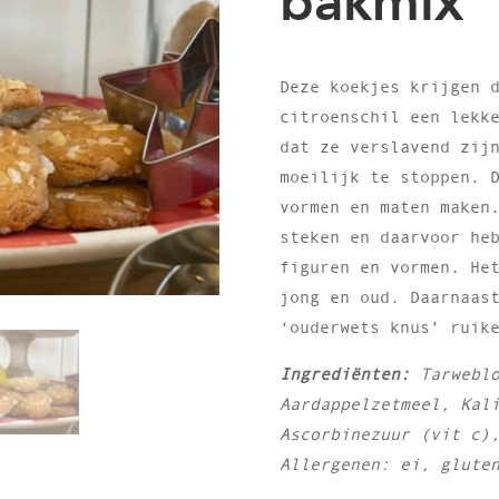
bakmix
Deze koekjes krijgen 
citroenschil een lekk
dat ze verslavend zij
moeilijk te stoppen. 
vormen en maten maken
steken en daarvoor he
figuren en vormen.
He
jong en oud. Daarnaas
‘ouderwets knus’ ruik
Ingrediënten:
Tarwebl
Aardappelzetmeel,
Kal
Ascorbinezuur (vit c
Allergenen: ei, glute