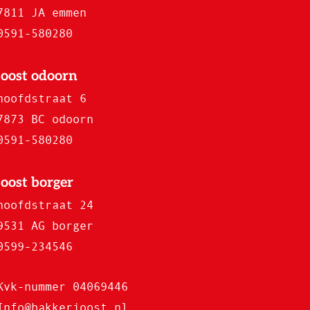
7811 JA emmen
0591-580280
joost odoorn
hoofdstraat 6
7873 BC odoorn
0591-580280
joost borger
hoofdstraat 24
9531 AG borger
0599-234546
Kvk-nummer 04069446
Info@bakkerjoost.nl