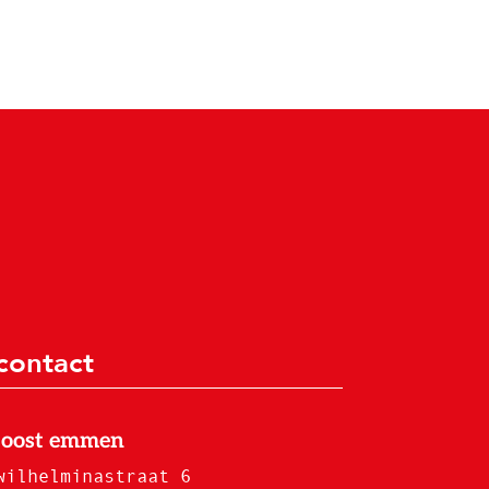
contact
joost emmen
wilhelminastraat 6