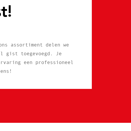
t!
ons assortiment delen we
al gist toegevoegd. Je
ervaring een professioneel
eens!