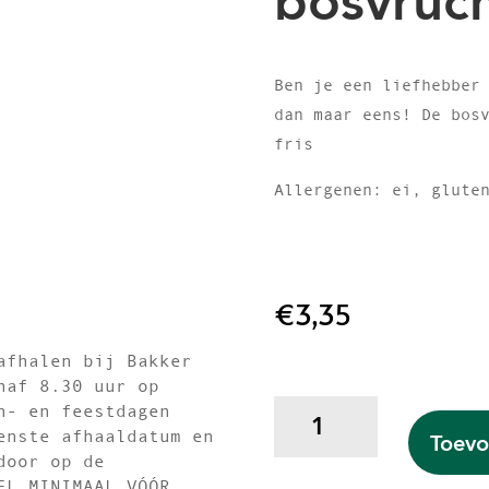
bosvruc
Ben je een liefhebber
dan maar eens! De bos
fris
Allergenen: ei, glute
€
3,35
afhalen bij Bakker
naf 8.30 uur op
cheesecake
n- en feestdagen
bosvruchten
enste afhaaldatum en
Toevo
aantal
door op de
EL MINIMAAL VÓÓR