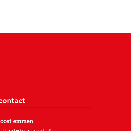
contact
joost emmen
wilhelminastraat 6