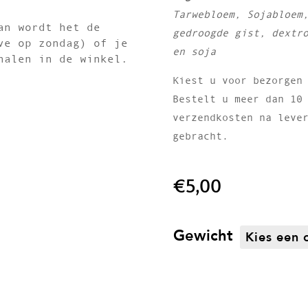
Tarwebloem,
Sojabloe
an wordt het de
gedroogde gist,
dextr
ve op zondag) of je
en soja
halen in de winkel.
Kiest u voor bezorgen
Bestelt u meer dan 10
verzendkosten na leve
gebracht.
€
5,00
Gewicht