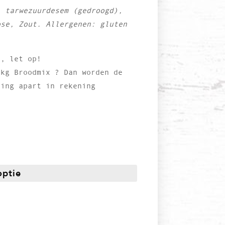
m,
tarwezuurdesem (gedroogd),
ose,
Zout. Allergenen: gluten
 , let op!
 kg Broodmix ? Dan worden de
ring apart in rekening