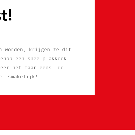
t!
n worden, krijgen ze dit
venop een snee plakkoek.
beer het maar eens: de
et smakelijk!