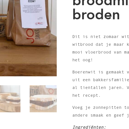
broodmi
broden
Dit is niet zomaar wi
witbrood dat je maar 
mooi vloerbrood van m
het oog!
Boerenwit is gemaakt 
uit een bakkersfamili
al tientallen jaren. 
het recept.
Voeg je zonnepitten t
andere smaak en geef 
Ingrediënten: