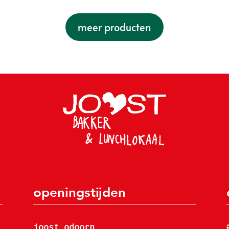
meer producten
openingstijden
joost odoorn