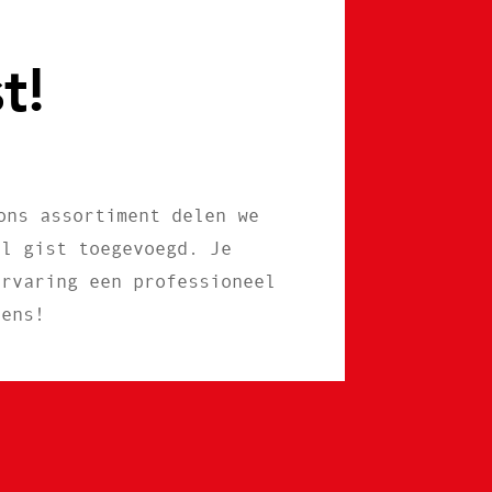
t!
ons assortiment delen we
al gist toegevoegd. Je
ervaring een professioneel
eens!