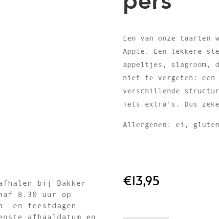
pers
Een van onze taarten 
Apple. Een lekkere st
appeltjes, slagroom, 
niet te vergeten: een
verschillende structu
iets extra’s. Dus zek
Allergenen: ei, glute
€
13,95
afhalen bij Bakker
naf 8.30 uur op
n- en feestdagen
enste afhaaldatum en