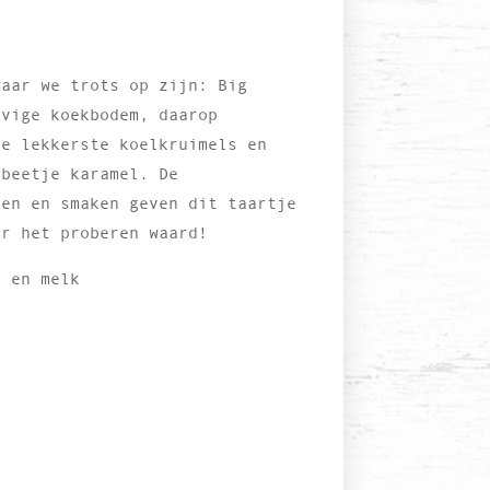
waar we trots op zijn: Big
evige koekbodem, daarop
de lekkerste koelkruimels en
 beetje karamel. De
ren en smaken geven dit taartje
er het proberen waard!
n en melk