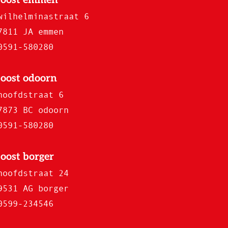
wilhelminastraat 6
7811 JA emmen
0591-580280
joost odoorn
hoofdstraat 6
7873 BC odoorn
0591-580280
joost borger
hoofdstraat 24
9531 AG borger
0599-234546